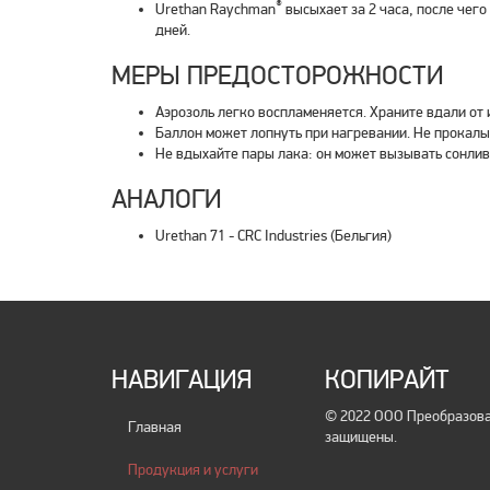
®
Urethan Raychman
высыхает за 2 часа, после чег
дней.
МЕРЫ ПРЕДОСТОРОЖНОСТИ
Аэрозоль легко воспламеняется. Храните вдали от 
Баллон может лопнуть при нагревании. Не прокалы
Не вдыхайте пары лака: он может вызывать сонлив
АНАЛОГИ
Urethan 71 - CRC Industries (Бельгия)
НАВИГАЦИЯ
КОПИРАЙТ
© 2022 ООО Преобразоват
Главная
защищены.
Продукция и услуги