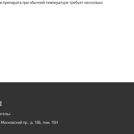
ии препарата при обычной температуре требует несколько
Ы
тель»
Московский пр., д. 186, пом. 16Н