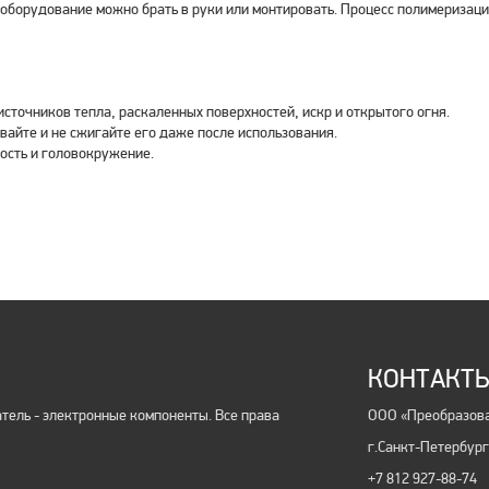
о оборудование можно брать в руки или монтировать. Процесс полимеризац
источников тепла, раскаленных поверхностей, искр и открытого огня.
вайте и не сжигайте его даже после использования.
ость и головокружение.
КОНТАКТ
ель - электронные компоненты. Все права
ООО «Преобразова
г.Санкт-Петербург 
+7 812 927-88-74