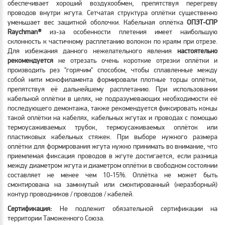
обеспечивает хороший воздухообмен, препятствуя перегреву
проводов внутри жгута. Сетчатая структура оплётки существенно
уменьшает вес защитной оболочки. Кабельная оплётка
ОПЭТ-СПР
Raychman
®
из-за особенности плетения имеет наибольшую
склонность к частичному расплетанию волокон по краям при отрезе.
Для избежания данного нежелательного явления
настоятельно
рекомендуется
не отрезать очень короткие отрезки оплётки и
производить рез "горячим" способом, чтобы сплавленные между
собой нити монофиламента формировали плотные торцы оплётки,
препятствуя её дальнейшему расплетанию. При использовании
кабельной оплётки в целях, не подразумевающих необходимости её
последующего демонтажа, также рекомендуется фиксировать концы
такой оплётки на кабелях, кабельных жгутах и проводах с помощью
термоусаживаемых трубок, термоусаживаемых оплёток или
пластиковых кабельных стяжек. При выборе нужного размера
оплётки для формирования жгута нужно принимать во внимание, что
приемлемая фиксация проводов в жгуте достигается, если разница
между диаметром жгута и диаметром оплётки в свободном состоянии
составляет не менее чем 10-15%. Оплётка не может быть
смонтирована на замкнутый или смонтированный (неразборный)
контур проводников / проводов / кабелей.
Сертификация:
Не подлежит обязательной сертификации на
территории Таможенного Союза.