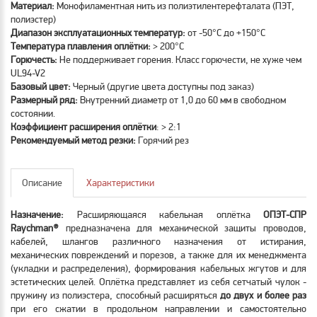
Материал:
Монофиламентная нить из полиэтилентерефталата (ПЭТ,
полиэстер)
Диапазон эксплуатационных температур:
от -50°С до +150°С
Температура плавления оплётки:
> 200°С
Горючесть:
Не поддерживает горения. Класс горючести, не хуже чем
UL94-V2
Базовый цвет:
Черный (другие цвета доступны под заказ)
Размерный ряд:
Внутренний диаметр от 1,0 до 60 мм в свободном
состоянии.
Коэффициент расширения оплётки
: > 2:1
Рекомендуемый метод резки:
Горячий рез
Описание
Характеристики
Назначение:
Расширяющаяся кабельная оплётка
ОПЭТ-СПР
Raychman
®
предназначена для механической защиты проводов,
кабелей, шлангов различного назначения от истирания,
механических повреждений и порезов, а также для их менеджмента
(укладки и распределения), формирования кабельных жгутов и для
эстетических целей. Оплётка представляет из себя сетчатый чулок -
пружину из полиэстера, способный расширяться
до двух и более раз
при его сжатии в продольном направлении и самостоятельно