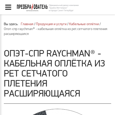
Вы здесь:
Главная
/
Продукция и услуги
/
Кабельные оплётки
/
Опэт-спр raychman® - кабельная оплётка из pet сетчатого плетения
расширяющаяся
ОПЭТ-СПР RAYCHMAN® -
КАБЕЛЬНАЯ ОПЛЁТКА ИЗ
PET СЕТЧАТОГО
ПЛЕТЕНИЯ
РАСШИРЯЮЩАЯСЯ