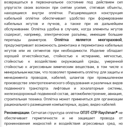
возвращаться в первоначальное состояние под действием сил
упругости своих волокон при снятии усилия, стягивая объекты,
находящиеся внутри оплётки. Расширяющаяся конструкция
кабельной оплётки обеспечивает удобство при формировании
кабельных жгутов и пучков, а также при их дальнейшем
обслуживании. Оплётка удобна в случаях, когда элементы жгутов
содержат, например, электрические разъёмы, имеющие большие
перепады диаметров.
Оплётка является многоразовой
,
предусматривает возможность демонтажа и перемонтажа кабельных
жгутов или их сегментов при необходимости. Изделие обладает
хорошей огнестойкостью, стойкостью к истиранию, мягкостью,
стойкостью к воздействию окружающей среды, умеренной
стойкостью к агрессивным химическим веществам, в том числе к
минеральным маслам, что позволяет применять оплётку для защиты и
менеджмента проводов, кабелей, шлангов при промышленном
производстве электротехнического оборудования и различных видов
подвижного транспорта: лифтовые и эскалаторные системы,
железнодорожный подвижной состав, автомобилестроение, авиация,
строительная техника. Оплётка может применяться для организации
рационального размещения компьютерных, аудио, видео кабелей.
Рекомендации:
Сетчатая структура оплётки
ОПЭТ-СПР Raychman
®
не
обеспечивает герметичности и не защищает провода от
проникновения жидкостей и воздействия агрессивных сред, но